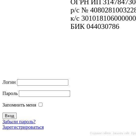
ОГРН ИП 314784730
р/с № 408028100322
к/с 30101810600000
БИК 044030786
Москва:
Санкт-Петербург:
Большая Пионерская, д.4
пр.Комендантский, д.11, ТЦ Миллер
+7 (499) 322 17 92
+7 (812) 426 15-92
Логин
Пароль
Запомнить меня
Забыли пароль?
Зарегистрироваться
Создание сайтов. Заказать сайт.
Про