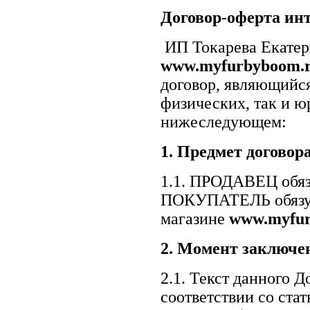
Договор-оферта инт
ИП Токарева Екатери
www.
myfurbyboom
.
договор, являющийс
физических, так и 
нижеследующем:
1.
Предмет договор
1.1. ПРОДАВЕЦ обяз
ПОКУПАТЕЛЬ обязует
магазине
www.
myfu
2.
Момент заключен
2.1. Текст данного 
соответствии со стат